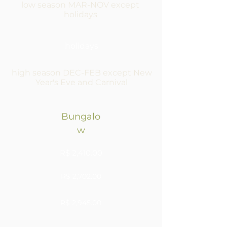
low season MAR-NOV except
holidays
holidays
high season DEC-FEB except New
Year's Eve and Carnival
Bungalo
w
R$ 2,410.00
R$ 2,702.00
R$ 2,945.00