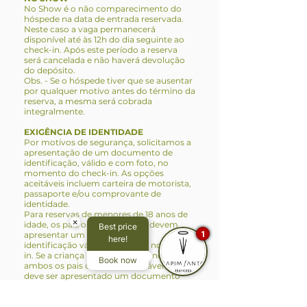
No Show é o não comparecimento do
hóspede na data de entrada reservada.
Neste caso a vaga permanecerá
disponível até às 12h do dia seguinte ao
check-in. Após este período a reserva
será cancelada e não haverá devolução
do depósito.
Obs. - Se o hóspede tiver que se ausentar
por qualquer motivo antes do término da
reserva, a mesma será cobrada
integralmente.
EXIGÊNCIA DE IDENTIDADE
Por motivos de segurança, solicitamos a
apresentação de um documento de
identificação, válido e com foto, no
momento do check-in. As opções
aceitáveis incluem carteira de motorista,
passaporte e/ou comprovante de
identidade.
Para reservas de menores de 18 anos de
×
idade, os pais ou responsáveis devem
Best price
1
apresentar um documento de
here!
identificação válido da criança no check-
in. Se a criança não estiver viajando com
Book now
ambos os pais ou um responsável legal,
deve ser apresentado um documento
oficial de autorização.